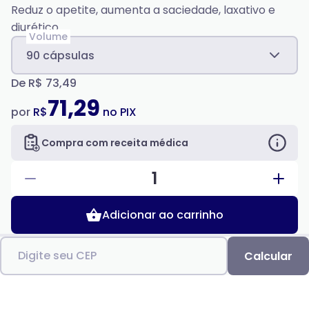
Reduz o apetite, aumenta a saciedade, laxativo e
diurético.
Volume
90 cápsulas
De
R$ 73,49
71,29
por
R$
no PIX
Compra com receita médica
1
Adicionar ao carrinho
Digite seu CEP
Calcular