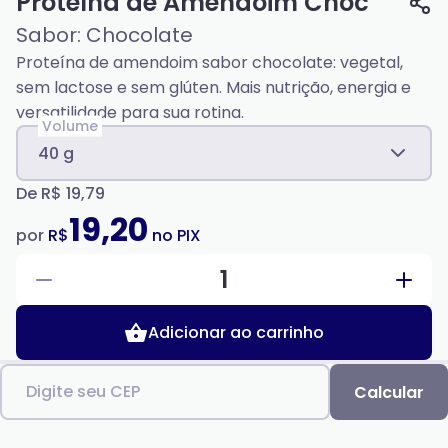
Proteína de Amendoim Choc
Sabor: Chocolate
Proteína de amendoim sabor chocolate: vegetal,
sem lactose e sem glúten. Mais nutrição, energia e
versatilidade para sua rotina.
Volume
40 g
De
R$ 19,79
19,20
por
R$
no PIX
1
Adicionar ao carrinho
Digite seu CEP
Calcular