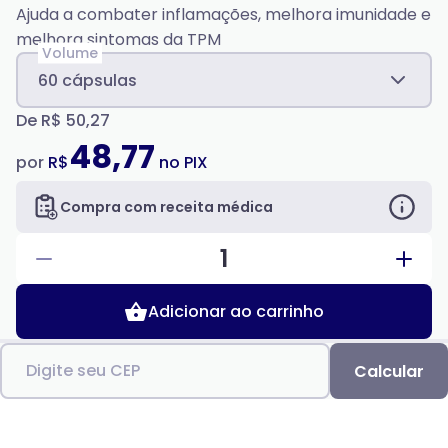
Ajuda a combater inflamações, melhora imunidade e
melhora sintomas da TPM
Volume
60 cápsulas
De
R$ 50,27
48,77
por
R$
no PIX
Compra com receita médica
1
Adicionar ao carrinho
Digite seu CEP
Calcular