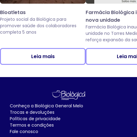
Bioatletas
Farmácia Biológica 
Projeto social da Biológica para
nova unidade
promover saúde dos colaboradores
Farmácia Biológica ina
completa 5 anos
unidade no Torres Medi
reforça expansão da sa
da Av. das Torres, em C
Leia mais
Leia ma
Conheça a
Biológica General Melo
Trocas e devoluções
Políticas de privacidade
Termos e condições
Fale conosco