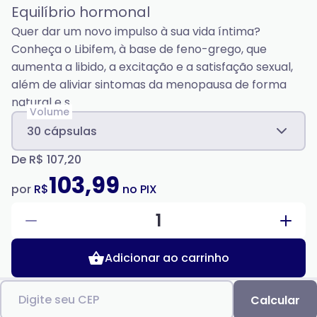
Equilíbrio hormonal
Quer dar um novo impulso à sua vida íntima?
Conheça o Libifem, à base de feno-grego, que
aumenta a libido, a excitação e a satisfação sexual,
além de aliviar sintomas da menopausa de forma
natural e s
Volume
30 cápsulas
De
R$ 107,20
103,99
por
R$
no PIX
1
Adicionar ao carrinho
Digite seu CEP
Calcular