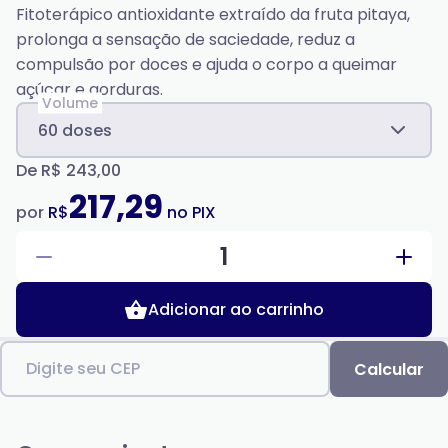
Fitoterápico antioxidante extraído da fruta pitaya,
prolonga a sensação de saciedade, reduz a
compulsão por doces e ajuda o corpo a queimar
açúcar e gorduras.
Volume
60 doses
De
R$ 243,00
217,29
por
R$
no PIX
1
Adicionar ao carrinho
Digite seu CEP
Calcular