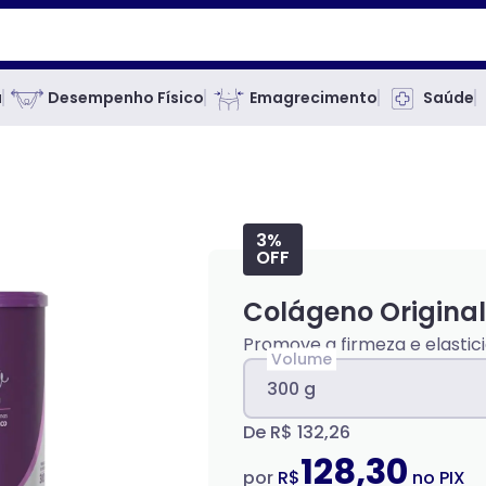
a
Desempenho Físico
Emagrecimento
Saúde
3%
OFF
Colágeno Original
Promove a firmeza e elastic
Volume
300 g
De
R$ 132,26
128,30
por
R$
no PIX